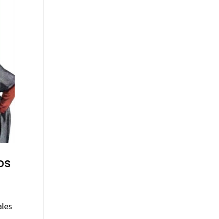
os
ales