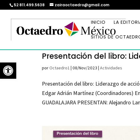
52 811.499.5638
zairaoctaedro@gmail.com
INICIO
LA EDITORI
SITIOS DE OCTAEDR
Presentación del libro: Li
Abrir barra de herramientas
por
Octaedro1
|
08/Nov/2023
|
Actividades
Presentación del libro: Liderazgo de acci
Edgar Adrián Martínez (Coordinadores) 
GUADALAJARA PRESENTAN: Alejandro Lander