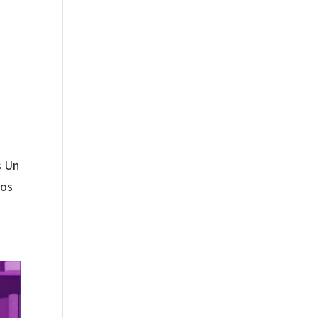
s Un
los