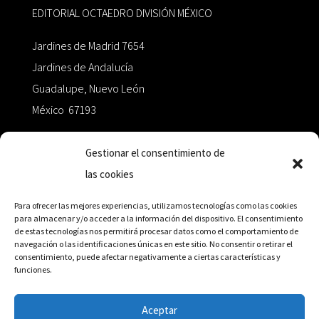
EDITORIAL OCTAEDRO DIVISIÓN MÉXICO
Jardines de Madrid 7654
Jardines de Andalucía
Guadalupe, Nuevo León
México 67193
zairaoctaedro@gmail.com
Gestionar el consentimiento de
las cookies
+52 811.499.5638
Para ofrecer las mejores experiencias, utilizamos tecnologías como las cookies
para almacenar y/o acceder a la información del dispositivo. El consentimiento
de estas tecnologías nos permitirá procesar datos como el comportamiento de
RED DE DISTRIBUCIÓN
navegación o las identificaciones únicas en este sitio. No consentir o retirar el
consentimiento, puede afectar negativamente a ciertas características y
funciones.
Distribuidores en México y Octaedro internacional
Aceptar