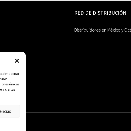
RED DE DISTRIBUCIÓN
Distribuidores en México y Oc
ara almacenar
s nos
ciones únicas
e a ciertas
encias