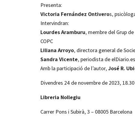
Presenta:
Victoria Fernández Ontivero
s, psicòlog
Intervindran:
Lourdes Aramburu
, membre del Grup de T
COPC
Liliana Arroyo
, directora general de Soci
Sandra Vicente
, periodista de elDiario.e
Amb la participació de l’autor,
José R. Ub
Divendres 24 de novembre de 2023, 18.30
Libreria Nollegiu
Carrer Pons i Subirà, 3 – 08005 Barcelona