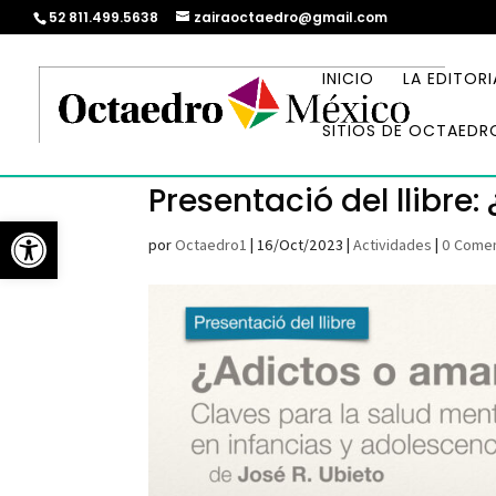
52 811.499.5638
zairaoctaedro@gmail.com
INICIO
LA EDITORI
SITIOS DE OCTAEDR
Presentació del llibre
Abrir barra de herramientas
por
Octaedro1
|
16/Oct/2023
|
Actividades
|
0 Comen