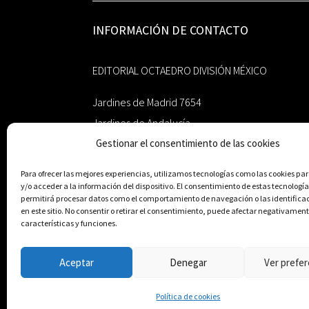
INFORMACIÓN DE CONTACTO
EDITORIAL OCTAEDRO DIVISIÓN MÉXICO
Jardines de Madrid 7654
Jardines de Andalucía
Gestionar el consentimiento de las cookies
Guadalupe, Nuevo León
México 67193
Para ofrecer las mejores experiencias, utilizamos tecnologías como las cookies p
y/o acceder a la información del dispositivo. El consentimiento de estas tecnología
zairaoctaedro@gmail.com
permitirá procesar datos como el comportamiento de navegación o las identifica
en este sitio. No consentir o retirar el consentimiento, puede afectar negativament
características y funciones.
+52 811.499.5638
Aceptar
Denegar
Ver prefer
© Editorial Octaedro, 2026
Política de cookies