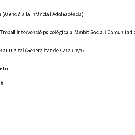
a (Atenció a la Infància i Adolescència)
reball Intervenció psicològica a l’àmbit Social i Comunitari 
etat Digital (Generalitat de Catalunya)
s
ieto
 h