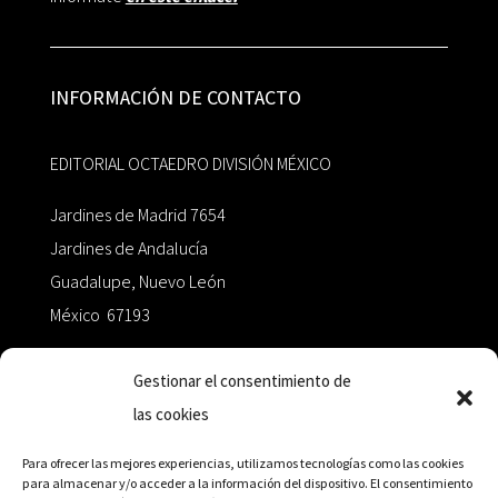
INFORMACIÓN DE CONTACTO
EDITORIAL OCTAEDRO DIVISIÓN MÉXICO
Jardines de Madrid 7654
Jardines de Andalucía
Guadalupe, Nuevo León
México 67193
zairaoctaedro@gmail.com
Gestionar el consentimiento de
las cookies
+52 811.499.5638
Para ofrecer las mejores experiencias, utilizamos tecnologías como las cookies
para almacenar y/o acceder a la información del dispositivo. El consentimiento