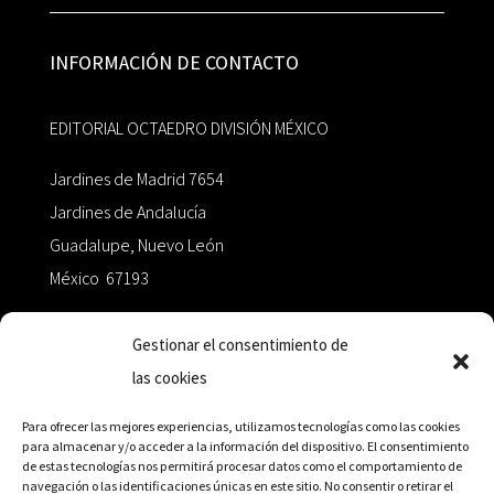
INFORMACIÓN DE CONTACTO
EDITORIAL OCTAEDRO DIVISIÓN MÉXICO
Jardines de Madrid 7654
Jardines de Andalucía
Guadalupe, Nuevo León
México 67193
zairaoctaedro@gmail.com
Gestionar el consentimiento de
las cookies
+52 811.499.5638
Para ofrecer las mejores experiencias, utilizamos tecnologías como las cookies
para almacenar y/o acceder a la información del dispositivo. El consentimiento
de estas tecnologías nos permitirá procesar datos como el comportamiento de
RED DE DISTRIBUCIÓN
navegación o las identificaciones únicas en este sitio. No consentir o retirar el