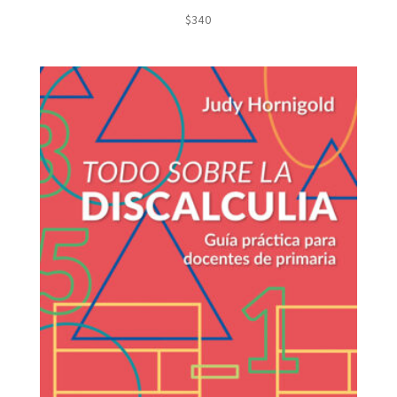
$
340