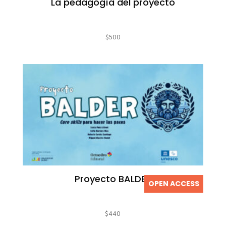
La pedagogía del proyecto
$
500
Proyecto BALDER
OPEN ACCESS
$
440