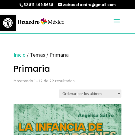
52 811.499.5638
zairaoctaedro@gmail.com
Abrir barra de herramientas
Inicio
/ Temas / Primaria
Primaria
Ordenado
Mostrando 1–12 de 22 resultados
por
los
últimos