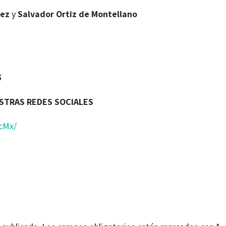
rez
y
Salvador Ortiz de Montellano
5
ESTRAS REDES SOCIALES
cMx/