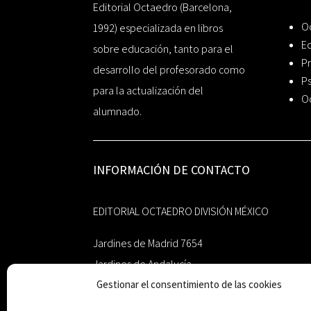
Editorial Octaedro (Barcelona,
O
1992) especializada en libros
Ed
sobre educación, tanto para el
Pr
desarrollo del profesorado como
Ps
para la actualización del
O
alumnado.
INFORMACIÓN DE CONTACTO
EDITORIAL OCTAEDRO DIVISIÓN MÉXICO
Jardines de Madrid 7654
Jardines de Andalucía
Guadalupe, Nuevo León
Gestionar el consentimiento de las cookies
México 67193