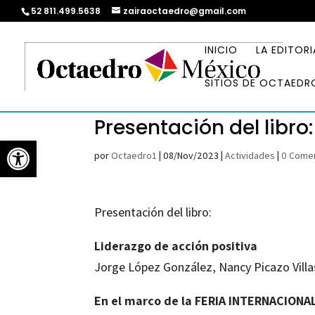
52 811.499.5638
zairaoctaedro@gmail.com
INICIO
LA EDITORI
SITIOS DE OCTAEDR
Presentación del libro
Abrir barra de herramientas
por
Octaedro1
|
08/Nov/2023
|
Actividades
|
0 Comen
Presentación del libro:
Liderazgo de acción positiva
Jorge López González, Nancy Picazo Villa
En el marco de la FERIA INTERNACION