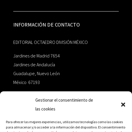
INFORMACIÓN DE CONTACTO
EDITORIAL OCTAEDRO DIVISIÓN MÉXICO
Jardines de Madrid 7654
Jardines de Andalucía
Guadalupe, Nuevo León
México 67193
zairaoctaedro@gmail.com
Gestionar el consentimiento de
las cookies
+52 811.499.5638
Para ofrecer las mejores experiencias, utilizamos tecnologías como las cookies
para almacenar y/o acceder a la información del dispositivo. El consentimiento