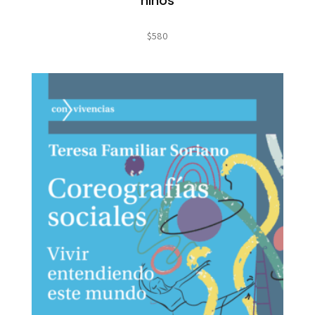
niños
$
580