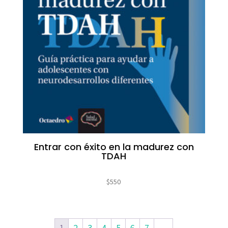
Entrar con éxito en la madurez con
TDAH
$
550
1
2
3
4
5
6
7
→