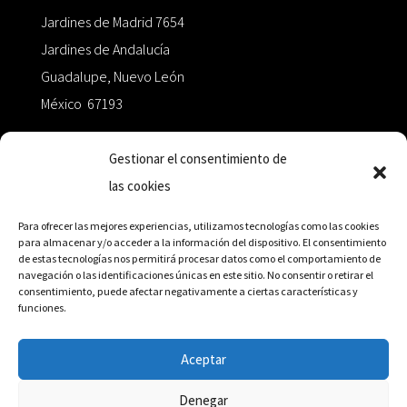
Jardines de Madrid 7654
Jardines de Andalucía
Guadalupe, Nuevo León
México 67193
zairaoctaedro@gmail.com
Gestionar el consentimiento de
las cookies
+52 811.499.5638
Para ofrecer las mejores experiencias, utilizamos tecnologías como las cookies
para almacenar y/o acceder a la información del dispositivo. El consentimiento
de estas tecnologías nos permitirá procesar datos como el comportamiento de
RED DE DISTRIBUCIÓN
navegación o las identificaciones únicas en este sitio. No consentir o retirar el
consentimiento, puede afectar negativamente a ciertas características y
funciones.
Distribuidores en México y Octaedro internacional
Aceptar
Denegar