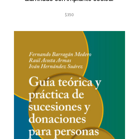
$
350