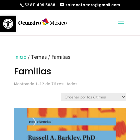
52 811.499.5638
zairaoctaedro@gmail.com
Abrir barra de herramientas
Inicio
/ Temas / Familias
Familias
Ordenado
Mostrando 1–12 de 76 resultados
por
los
últimos