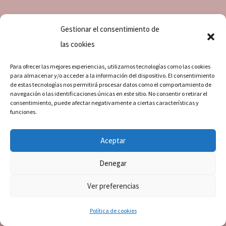
Contacta con nosotros
Gestionar el consentimiento de
las cookies
Para ofrecer las mejores experiencias, utilizamos tecnologías como las cookies
para almacenar y/o acceder a la información del dispositivo. El consentimiento
de estas tecnologías nos permitirá procesar datos como el comportamiento de
navegación o las identificaciones únicas en este sitio. No consentir o retirar el
consentimiento, puede afectar negativamente a ciertas características y
funciones.
Aceptar
Denegar
Ver preferencias
=
8 + 13
ENVIAR
Política de cookies