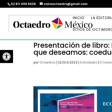
52 811.499.5638
zairaoctaedro@gmail.com
INICIO
LA EDITORI
SITIOS DE OCTAEDR
Presentación de libro:
Abrir barra de herramientas
que deseamos: coeduc
por
Octaedro1
|
31/Oct/2023
|
Actividades
|
0 Comen