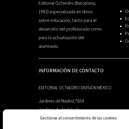
Editorial Octaedro (Barcelona,
O
1992) especializada en libros
Ed
sobre educación, tanto para el
Pr
desarrollo del profesorado como
Ps
para la actualización del
O
alumnado.
INFORMACIÓN DE CONTACTO
EDITORIAL OCTAEDRO DIVISIÓN MÉXICO
Jardines de Madrid 7654
Jardines de Andalucía
Guadalupe, Nuevo León
Gestionar el consentimiento de las cookies
México 67193