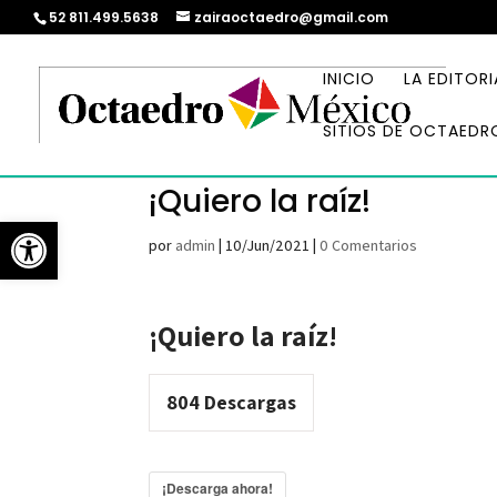
52 811.499.5638
zairaoctaedro@gmail.com
INICIO
LA EDITORI
SITIOS DE OCTAEDR
¡Quiero la raíz!
Abrir barra de herramientas
por
admin
|
10/Jun/2021
|
0 Comentarios
¡Quiero la raíz!
804
Descargas
¡Descarga ahora!