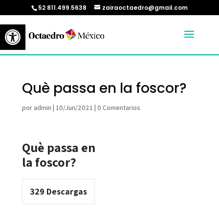
52 811.499.5638
zairaoctaedro@gmail.com
Abrir barra de herramientas
Què passa en la foscor?
por
admin
|
10/Jun/2021
|
0 Comentarios
Què passa en
la foscor?
329
Descargas