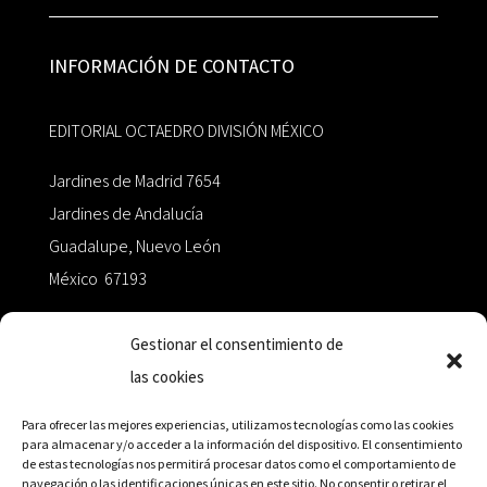
INFORMACIÓN DE CONTACTO
EDITORIAL OCTAEDRO DIVISIÓN MÉXICO
Jardines de Madrid 7654
Jardines de Andalucía
Guadalupe, Nuevo León
México 67193
zairaoctaedro@gmail.com
Gestionar el consentimiento de
las cookies
+52 811.499.5638
Para ofrecer las mejores experiencias, utilizamos tecnologías como las cookies
para almacenar y/o acceder a la información del dispositivo. El consentimiento
de estas tecnologías nos permitirá procesar datos como el comportamiento de
RED DE DISTRIBUCIÓN
navegación o las identificaciones únicas en este sitio. No consentir o retirar el