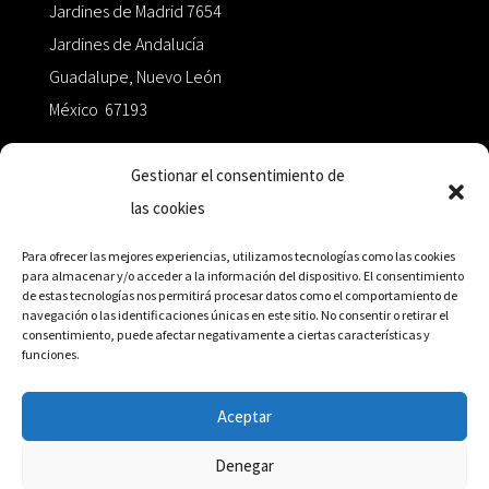
Jardines de Madrid 7654
Jardines de Andalucía
Guadalupe, Nuevo León
México 67193
zairaoctaedro@gmail.com
Gestionar el consentimiento de
las cookies
+52 811.499.5638
Para ofrecer las mejores experiencias, utilizamos tecnologías como las cookies
para almacenar y/o acceder a la información del dispositivo. El consentimiento
de estas tecnologías nos permitirá procesar datos como el comportamiento de
RED DE DISTRIBUCIÓN
navegación o las identificaciones únicas en este sitio. No consentir o retirar el
consentimiento, puede afectar negativamente a ciertas características y
funciones.
Distribuidores en México y Octaedro internacional
Aceptar
Denegar
© Editorial Octaedro, 2026