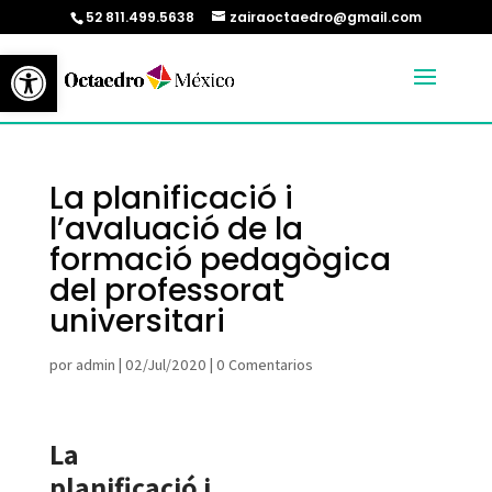
52 811.499.5638
zairaoctaedro@gmail.com
Abrir barra de herramientas
La planificació i
l’avaluació de la
formació pedagògica
del professorat
universitari
por
admin
|
02/Jul/2020
|
0 Comentarios
La
planificació i