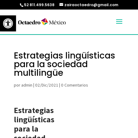
52 811.499.5638
zairaoctaedro@gmail.com
Abrir barra de herramientas
Estrategias lingüísticas
para la sociedad
multilingüe
por
admin
|
02/Dic/2021
|
0 Comentarios
Estrategias
lingüísticas
para la
sociedad