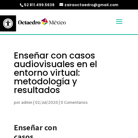
52 811.499.5638
zairaoctaedro@gmail.com
Abrir barra de herramientas
Enseñar con casos
audiovisuales en el
entorno virtual:
metodología y
resultados
por
admin
|
02/Jul/2020
|
0 Comentarios
Enseñar con
casos