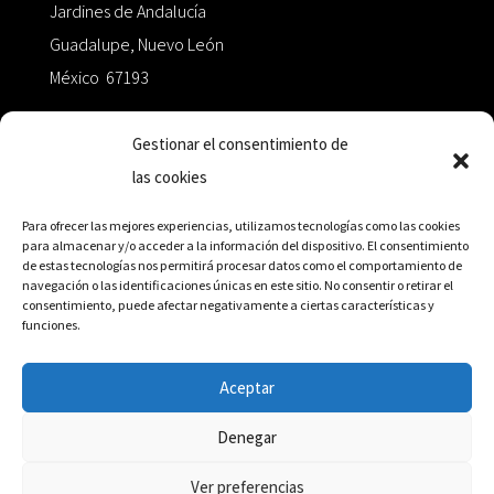
Jardines de Andalucía
Guadalupe, Nuevo León
México 67193
zairaoctaedro@gmail.com
Gestionar el consentimiento de
las cookies
+52 811.499.5638
Para ofrecer las mejores experiencias, utilizamos tecnologías como las cookies
para almacenar y/o acceder a la información del dispositivo. El consentimiento
de estas tecnologías nos permitirá procesar datos como el comportamiento de
RED DE DISTRIBUCIÓN
navegación o las identificaciones únicas en este sitio. No consentir o retirar el
consentimiento, puede afectar negativamente a ciertas características y
funciones.
Distribuidores en México y Octaedro internacional
Aceptar
Denegar
© Editorial Octaedro, 2026
Ver preferencias