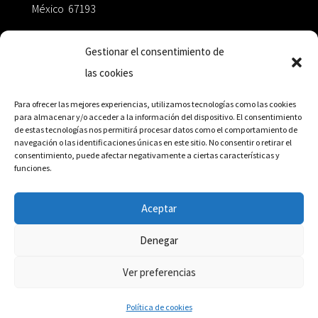
México 67193
zairaoctaedro@gmail.com
Gestionar el consentimiento de
las cookies
+52 811.499.5638
Para ofrecer las mejores experiencias, utilizamos tecnologías como las cookies
para almacenar y/o acceder a la información del dispositivo. El consentimiento
de estas tecnologías nos permitirá procesar datos como el comportamiento de
RED DE DISTRIBUCIÓN
navegación o las identificaciones únicas en este sitio. No consentir o retirar el
consentimiento, puede afectar negativamente a ciertas características y
funciones.
Distribuidores en México y Octaedro internacional
Aceptar
Denegar
© Editorial Octaedro, 2026
Ver preferencias
Política de cookies