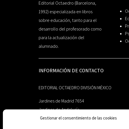
Editorial Octaedro (Barcelona,
O
1992) especializada en libros
Ed
sobre educación, tanto para el
Pr
desarrollo del profesorado como
Ps
para la actualización del
O
alumnado.
INFORMACIÓN DE CONTACTO
EDITORIAL OCTAEDRO DIVISIÓN MÉXICO
Jardines de Madrid 7654
Jardines de Andalucía
Guadalupe, Nuevo León
Gestionar el consentimiento de las cookies
México 67193