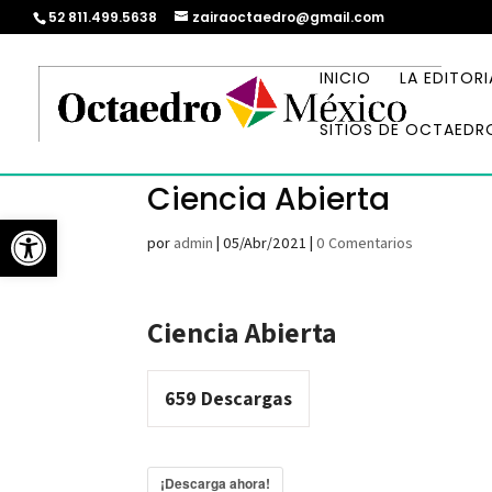
52 811.499.5638
zairaoctaedro@gmail.com
INICIO
LA EDITORI
SITIOS DE OCTAEDR
Ciencia Abierta
Abrir barra de herramientas
por
admin
|
05/Abr/2021
|
0 Comentarios
Ciencia Abierta
659
Descargas
¡Descarga ahora!