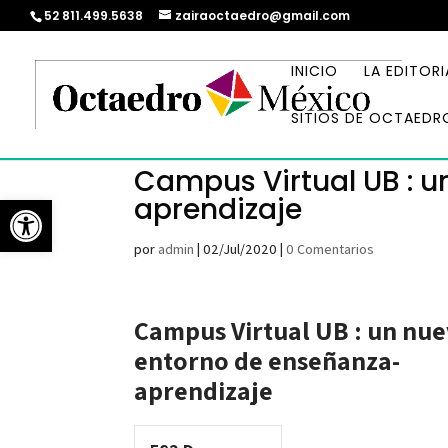
52 811.499.5638
zairaoctaedro@gmail.com
INICIO
LA EDITORI
SITIOS DE OCTAEDR
Campus Virtual UB : 
Abrir barra de herramientas
aprendizaje
por
admin
|
02/Jul/2020
|
0 Comentarios
Campus Virtual UB : un nu
entorno de enseñanza-
aprendizaje