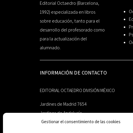
Editorial Octaedro (Barcelona,
O
1992) especializada en libros
Ed
sobre educación, tanto para el
Pr
desarrollo del profesorado como
Ps
para la actualización del
O
alumnado.
INFORMACIÓN DE CONTACTO
EDITORIAL OCTAEDRO DIVISIÓN MÉXICO
Jardines de Madrid 7654
Jardines de Andalucía
Guadalupe, Nuevo León
Gestionar el consentimiento de las cookies
México 67193