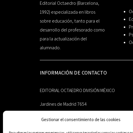
Editorial Octaedro (Barcelona,
O
1992) especializada en libros
Ed
sobre educación, tanto para el
Pr
desarrollo del profesorado como
Ps
para la actualización del
O
alumnado.
INFORMACIÓN DE CONTACTO
EDITORIAL OCTAEDRO DIVISIÓN MÉXICO
Jardines de Madrid 7654
Jardines de Andalucía
Gestionar el consentimiento de las cookies
Guadalupe, Nuevo León
México 67193
Para ofrecer las mejores experiencias, utilizamos tecnologías como las cookies p