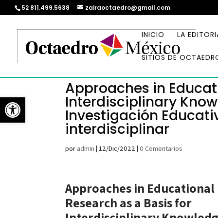
52 811.499.5638
zairaoctaedro@gmail.com
INICIO
LA EDITORI
SITIOS DE OCTAEDR
Approaches in Educati
Abrir barra de herramientas
Interdisciplinary Kno
Investigación Educat
interdisciplinar
por
admin
|
12/Dic/2022
|
0 Comentarios
Approaches in Educational
Research as a Basis for
Interdisciplinary Knowledg