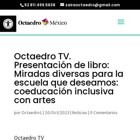
52 811.499.5638
zairaoctaedro@gmail.com
Abrir barra de herramientas
Octaedro TV.
Presentación de libro:
Miradas diversas para la
escuela que deseamos:
coeducación inclusiva
con artes
por
Octaedro1
|
20/Oct/2023
|
Noticias
|
0 Comentarios
Octaedro TV