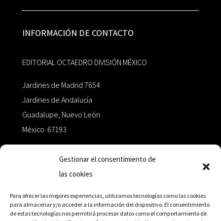
INFORMACIÓN DE CONTACTO
EDITORIAL OCTAEDRO DIVISIÓN MÉXICO
Jardines de Madrid 7654
Jardines de Andalucía
Guadalupe, Nuevo León
México 67193
zairaoctaedro@gmail.com
Gestionar el consentimiento de
las cookies
+52 811.499.5638
Para ofrecer las mejores experiencias, utilizamos tecnologías como las cookies
para almacenar y/o acceder a la información del dispositivo. El consentimiento
de estas tecnologías nos permitirá procesar datos como el comportamiento de
RED DE DISTRIBUCIÓN