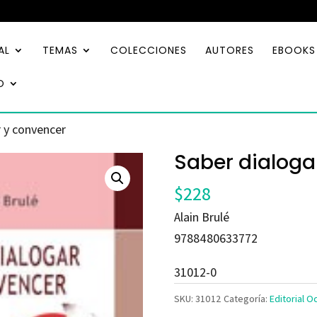
AL
TEMAS
COLECCIONES
AUTORES
EBOOKS
O
r y convencer
Saber dialoga
$
228
Alain Brulé
9788480633772
31012-0
SKU:
31012
Categoría:
Editorial O