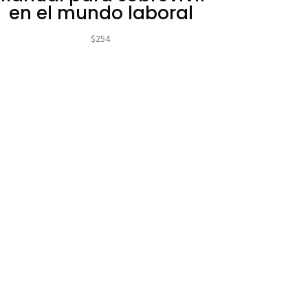
en el mundo laboral
$
254