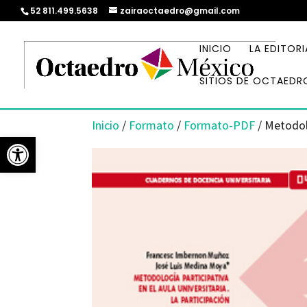
52 811.499.5638
zairaoctaedro@gmail.com
INICIO
LA EDITORI
SITIOS DE OCTAEDR
Inicio
/
Formato
/
Formato-PDF
/ Metodolo
Abrir barra de herramientas