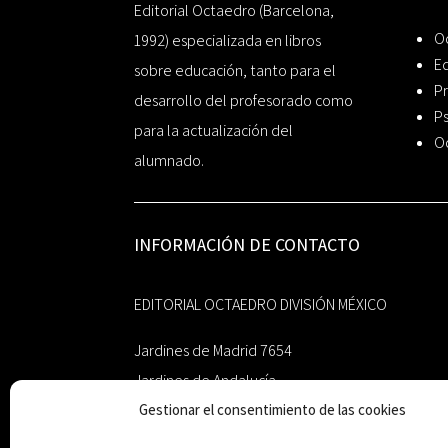
Editorial Octaedro (Barcelona,
O
1992) especializada en libros
Ed
sobre educación, tanto para el
Pr
desarrollo del profesorado como
Ps
para la actualización del
O
alumnado.
INFORMACIÓN DE CONTACTO
EDITORIAL OCTAEDRO DIVISIÓN MÉXICO
Jardines de Madrid 7654
Jardines de Andalucía
Guadalupe, Nuevo León
Gestionar el consentimiento de las cookies
México 67193