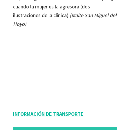
cuando la mujer es la agresora (dos
ilustraciones de la clínica)
(Maite San Miguel del
Hoyo)
Emilce Dio Bleichmar
9788499211817
9788499216010
6009-0
6009-1
INFORMACIÓN DE TRANSPORTE