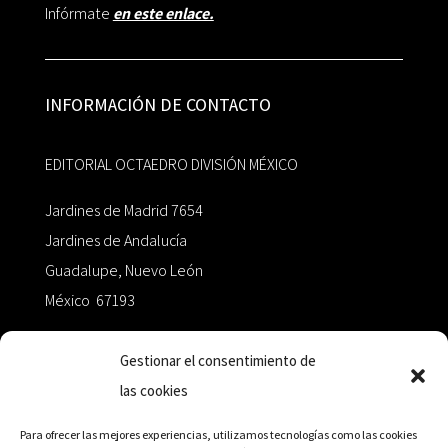
Infórmate
en este enlace.
INFORMACIÓN DE CONTACTO
EDITORIAL OCTAEDRO DIVISIÓN MÉXICO
Jardines de Madrid 7654
Jardines de Andalucía
Guadalupe, Nuevo León
México 67193
zairaoctaedro@gmail.com
Gestionar el consentimiento de
las cookies
+52 811.499.5638
Para ofrecer las mejores experiencias, utilizamos tecnologías como las cookies