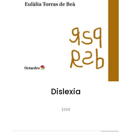
Dislexia
$
334