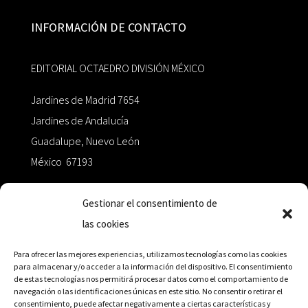
INFORMACIÓN DE CONTACTO
EDITORIAL OCTAEDRO DIVISIÓN MÉXICO
Jardines de Madrid 7654
Jardines de Andalucía
Guadalupe, Nuevo León
México 67193
zairaoctaedro@gmail.com
Gestionar el consentimiento de
las cookies
+52 811.499.5638
Para ofrecer las mejores experiencias, utilizamos tecnologías como las cookies
para almacenar y/o acceder a la información del dispositivo. El consentimiento
de estas tecnologías nos permitirá procesar datos como el comportamiento de
RED DE DISTRIBUCIÓN
navegación o las identificaciones únicas en este sitio. No consentir o retirar el
consentimiento, puede afectar negativamente a ciertas características y