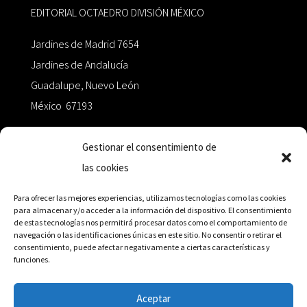
EDITORIAL OCTAEDRO DIVISIÓN MÉXICO
Jardines de Madrid 7654
Jardines de Andalucía
Guadalupe, Nuevo León
México 67193
zairaoctaedro@gmail.com
Gestionar el consentimiento de
las cookies
+52 811.499.5638
Para ofrecer las mejores experiencias, utilizamos tecnologías como las cookies
para almacenar y/o acceder a la información del dispositivo. El consentimiento
de estas tecnologías nos permitirá procesar datos como el comportamiento de
RED DE DISTRIBUCIÓN
navegación o las identificaciones únicas en este sitio. No consentir o retirar el
consentimiento, puede afectar negativamente a ciertas características y
funciones.
Distribuidores en México y Octaedro internacional
Aceptar