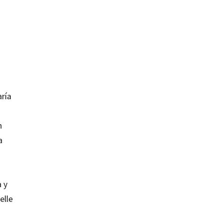
aría
n
a
a y
elle