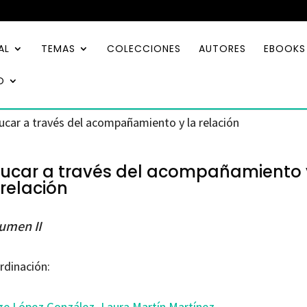
AL
TEMAS
COLECCIONES
AUTORES
EBOOKS
O
ucar a través del acompañamiento y la relación
ucar a través del acompañamiento 
 relación
umen II
rdinación:
ge López González
,
Laura Martín Martínez