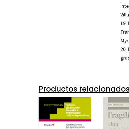
int
Vill
19. 
Fra
Myr
20. 
gra
Productos relacionado