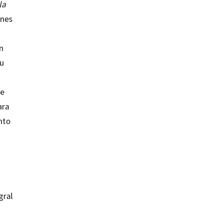
la
ones
n
su
de
ara
nto
gral