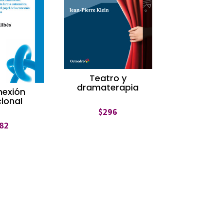
Teatro y
dramaterapia
nexión
ional
$
296
82