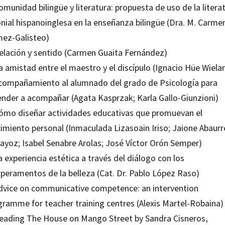
omunidad bilingüe y literatura: propuesta de uso de la litera
onial hispanoinglesa en la enseñanza bilingüe (Dra. M. Carme
ez-Galisteo)
Relación y sentido (Carmen Guaita Fernández)
a amistad entre el maestro y el discípulo (Ignacio Hüe Wiela
Acompañamiento al alumnado del grado de Psicología para
ender a acompañar (Agata Kasprzak; Karla Gallo-Giunzioni)
Cómo diseñar actividades educativas que promuevan el
cimiento personal (Inmaculada Lizasoain Iriso; Jaione Abaurr
rayoz; Isabel Senabre Arolas; José Víctor Orón Semper)
a experiencia estética a través del diálogo con los
peramentos de la belleza (Cat. Dr. Pablo López Raso)
Advice on communicative competence: an intervention
gramme for teacher training centres (Alexis Martel-Robaina)
Reading The House on Mango Street by Sandra Cisneros,