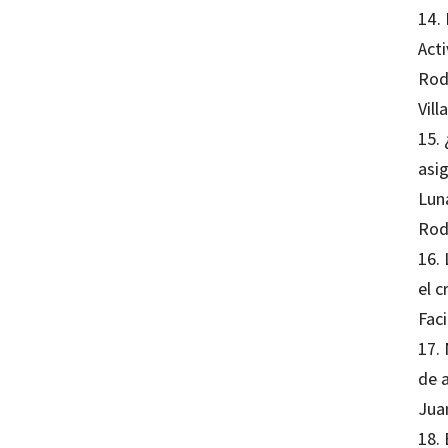
14.
Act
Rod
Vill
15.
asi
Lun
Rod
16.
el c
Fac
17. 
de 
Jua
18.