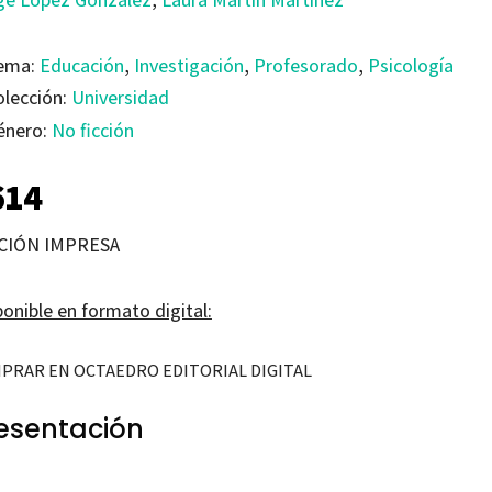
ema:
Educación
,
Investigación
,
Profesorado
,
Psicología
olección:
Universidad
énero:
No ficción
614
CIÓN IMPRESA
onible en formato digital:
PRAR EN OCTAEDRO EDITORIAL DIGITAL
esentación