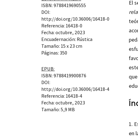
El 
ISBN: 9788419690555
rel
DOI:
http://doi.org/10.36006/16418-0
teó
Referencia: 16418-0
aco
Fecha: octubre, 2023
Encuadernación: Rústica
ped
Tamaño: 15 x 23 cm
esf
Páginas: 350
favo
est
EPUB:
ISBN: 9788419900876
que
DOI:
edu
http://doi.org/10.36006/16418-4
Referencia: 16418-4
Ín
Fecha: octubre, 2023
Tamaño: 5,9 MB
1. 
en l