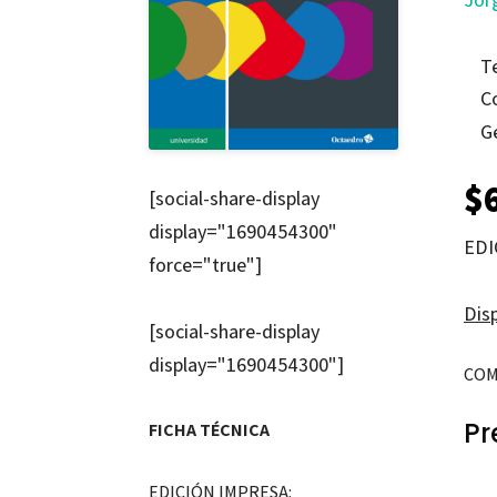
T
C
G
$
[social-share-display
display="1690454300"
EDI
force="true"]
Disp
[social-share-display
display="1690454300"]
COM
Pr
FICHA TÉCNICA
EDICIÓN IMPRESA: