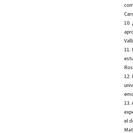
com
Car
10.
apr
Val
11.
estu
Ros
12. 
uni
emo
13. 
expe
el d
Mat