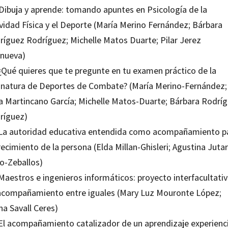
 Dibuja y aprende: tomando apuntes en Psicología de la
ividad Física y el Deporte (María Merino Fernández; Bárbara
ríguez Rodríguez; Michelle Matos Duarte; Pilar Jerez
anueva)
 ¿Qué quieres que te pregunte en tu examen práctico de la
gnatura de Deportes de Combate? (María Merino-Fernández;
a Martincano García; Michelle Matos-Duarte; Bárbara Rodrí
ríguez)
 La autoridad educativa entendida como acompañamiento p
recimiento de la persona (Elda Millan-Ghisleri; Agustina Juta
io-Zeballos)
Maestros e ingenieros informáticos: proyecto interfacultati
acompañamiento entre iguales (Mary Luz Mouronte López;
na Savall Ceres)
 El acompañamiento catalizador de un aprendizaje experienci