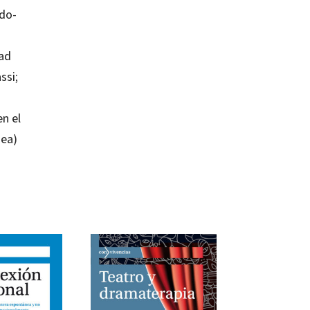
edo-
dad
ssi;
en el
gea)