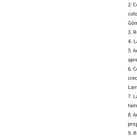
2. C
col
Góm
3. 
4. L
5. 
apr
6. 
cre
Lar
7. L
tem
8. 
pro
9. 