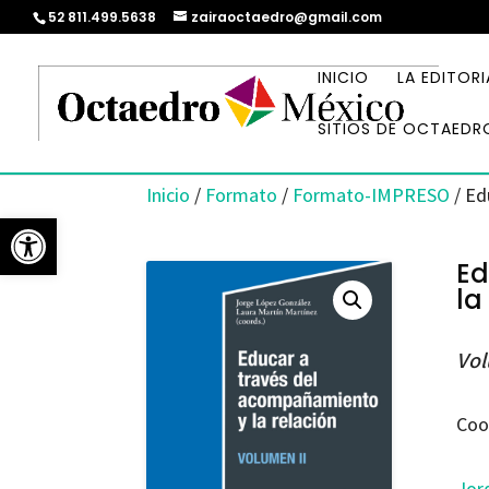
52 811.499.5638
zairaoctaedro@gmail.com
INICIO
LA EDITORI
SITIOS DE OCTAEDR
Inicio
/
Formato
/
Formato-IMPRESO
/ Ed
Abrir barra de herramientas
Ed
la
Vol
Coo
Jor