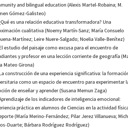
munity and bilingual education (Alexis Martel-Robaina; M.
men Gómez-Galisteo)
 ¿Qué es una relación educativa transformadora? Una
oximación cualitativa (Noemy Martín-Sanz; María Consuelo
buena-Martínez; Leire Nuere-Salgado; Noelia Valle-Benítez)
 El estudio del paisaje como excusa para el encuentro de
diantes y profesor en una lección corriente de geografía (M
a Mateo Girona)
La construcción de una experiencia significativa: la formació
versitaria como un espacio de encuentro para experimentar l
ción de enseñar y aprender (Susana Memun Zaga)
Aprendizaje de los indicadores de inteligencia emocional:
riencia práctica en alumnos de Ciencias en la actividad físic
eporte (María Merino-Fernández; Pilar Jerez Villanueva; Mich
os-Duarte; Bárbara Rodríguez Rodríguez)