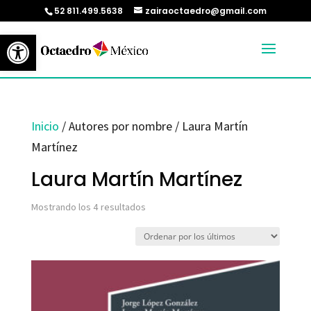
52 811.499.5638
zairaoctaedro@gmail.com
Abrir barra de herramientas
Inicio
/ Autores por nombre / Laura Martín
Martínez
Laura Martín Martínez
Ordenado
Mostrando los 4 resultados
por
los
últimos