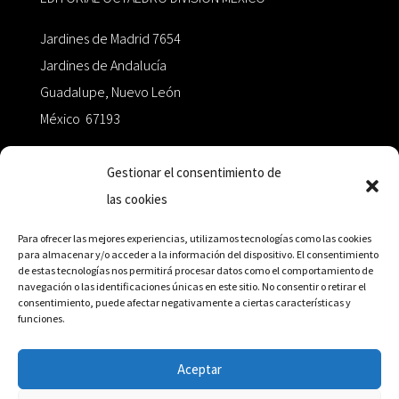
Jardines de Madrid 7654
Jardines de Andalucía
Guadalupe, Nuevo León
México 67193
zairaoctaedro@gmail.com
Gestionar el consentimiento de
las cookies
+52 811.499.5638
Para ofrecer las mejores experiencias, utilizamos tecnologías como las cookies
para almacenar y/o acceder a la información del dispositivo. El consentimiento
de estas tecnologías nos permitirá procesar datos como el comportamiento de
RED DE DISTRIBUCIÓN
navegación o las identificaciones únicas en este sitio. No consentir o retirar el
consentimiento, puede afectar negativamente a ciertas características y
funciones.
Distribuidores en México y Octaedro internacional
Aceptar