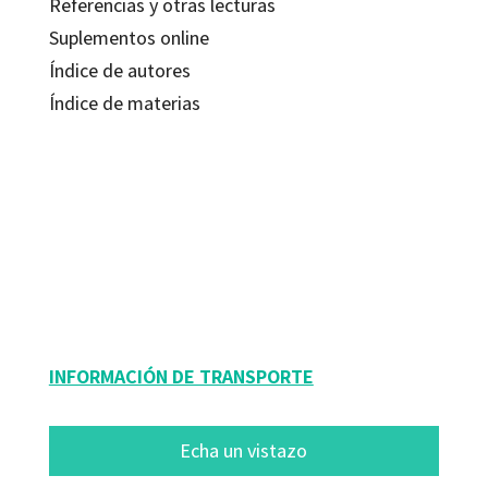
Referencias y otras lecturas
Suplementos online
Índice de autores
Índice de materias
Bruce Ecker; Laurel Hulley; Robin Ticic
9788499215761
9788418083495
8012-0
8012-4
INFORMACIÓN DE TRANSPORTE
Echa un vistazo