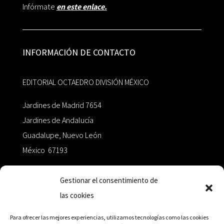
Infórmate
en este enlace.
INFORMACIÓN DE CONTACTO
EDITORIAL OCTAEDRO DIVISIÓN MÉXICO
Jardines de Madrid 7654
Jardines de Andalucía
Guadalupe, Nuevo León
México 67193
zairaoctaedro@gmail.com
Gestionar el consentimiento de
las cookies
+52 811.499.5638
Para ofrecer las mejores experiencias, utilizamos tecnologías como las cookies