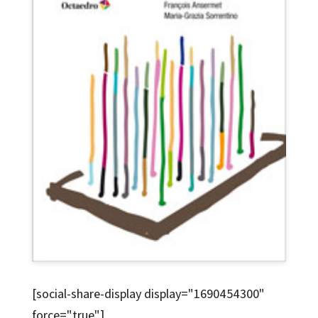
[social-share-display display="1690454300"
force="true"]