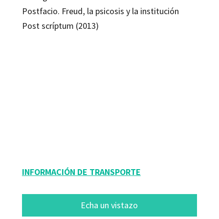
Postfacio. Freud, la psicosis y la institución
Post scríptum (2013)
François Ansermet; Maria-Grazia Sorrentino
9788499217741
9788499217758
8014-0
8014-4
INFORMACIÓN DE TRANSPORTE
Echa un vistazo