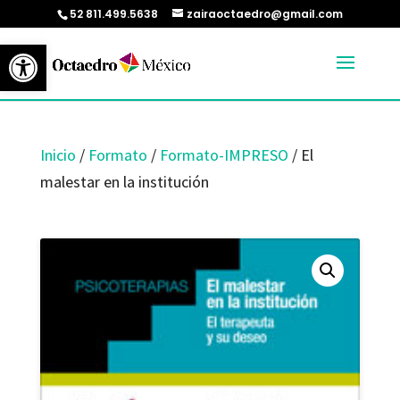
52 811.499.5638
zairaoctaedro@gmail.com
Abrir barra de herramientas
Inicio
/
Formato
/
Formato-IMPRESO
/ El
malestar en la institución