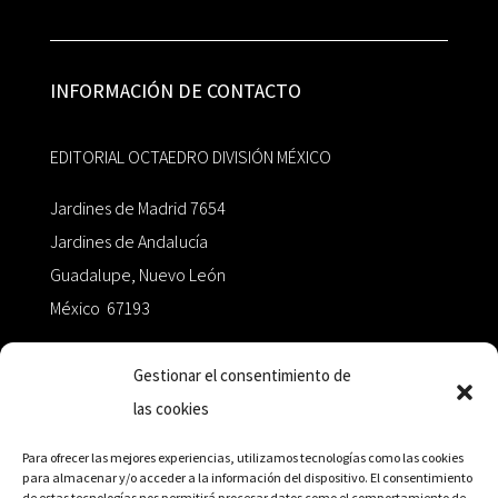
INFORMACIÓN DE CONTACTO
EDITORIAL OCTAEDRO DIVISIÓN MÉXICO
Jardines de Madrid 7654
Jardines de Andalucía
Guadalupe, Nuevo León
México 67193
zairaoctaedro@gmail.com
Gestionar el consentimiento de
las cookies
+52 811.499.5638
Para ofrecer las mejores experiencias, utilizamos tecnologías como las cookies
para almacenar y/o acceder a la información del dispositivo. El consentimiento
de estas tecnologías nos permitirá procesar datos como el comportamiento de