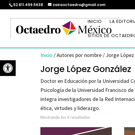
52 811.499.5638
zairaoctaedro@gmail.com
INICIO
LA EDITORI
SITIOS DE OCTAEDR
Inicio
/ Autores por nombre / Jorge López
Abrir barra de herramientas
Jorge López González
Doctor en Educación por la Universidad C
Psicología de la Universidad Francisco de
integra investigadores de la Red Internac
ética, virtudes y liderazgo.
Ordenado
Mostrando los 6 resultados
por