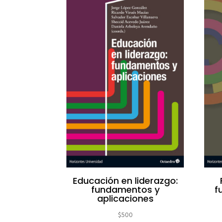
los
últimos
Educación en liderazgo:
fundamentos y
f
aplicaciones
$
500