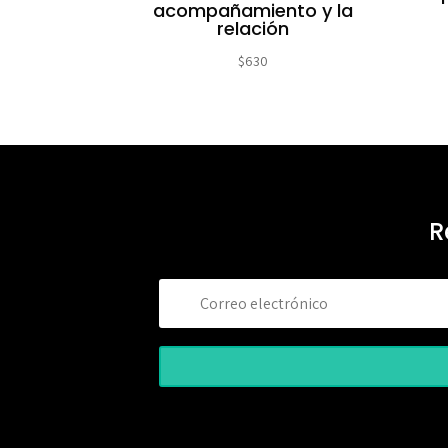
acompañamiento y la
relación
$
630
R