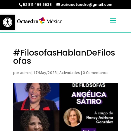
52 811.499.5638
zairaoctaedro@gmail.com
Abrir barra de herramientas
#FilosofasHablanDeFilos
ofas
por
admin
|
17/May/2023
|
Actividades
|
0 Comentarios