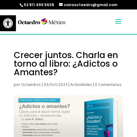
52 811.499.5638
zairaoctaedro@gmail.com
Abrir barra de herramientas
Crecer juntos. Charla en
torno al libro: ¿Adictos o
Amantes?
por
Octaedro1
|
03/Oct/2023
|
Actividades
|
0 Comentarios