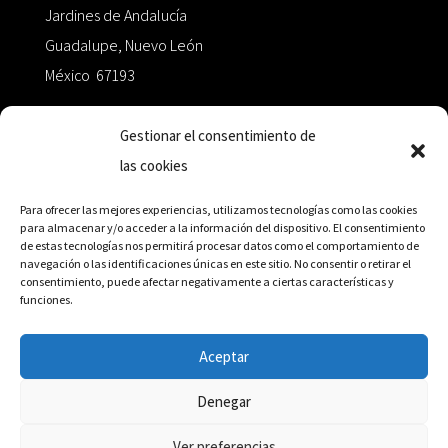
Jardines de Andalucía
Guadalupe, Nuevo León
México 67193
zairaoctaedro@gmail.com
Gestionar el consentimiento de
las cookies
+52 811.499.5638
Para ofrecer las mejores experiencias, utilizamos tecnologías como las cookies
para almacenar y/o acceder a la información del dispositivo. El consentimiento
de estas tecnologías nos permitirá procesar datos como el comportamiento de
RED DE DISTRIBUCIÓN
navegación o las identificaciones únicas en este sitio. No consentir o retirar el
consentimiento, puede afectar negativamente a ciertas características y
funciones.
Distribuidores en México y Octaedro internacional
Aceptar
Denegar
© Editorial Octaedro, 2026
Ver preferencias