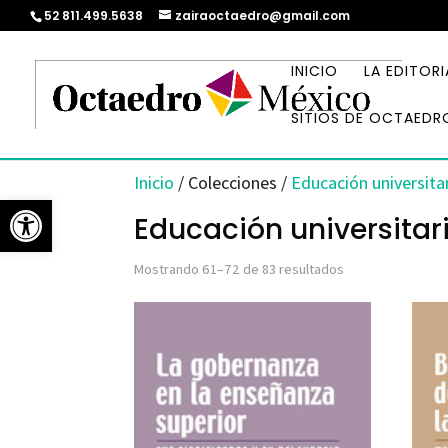
52 811.499.5638
zairaoctaedro@gmail.com
INICIO
LA EDITORI
SITIOS DE OCTAEDR
Inicio
/ Colecciones /
Educación universita
Abrir barra de herramientas
Educación universitar
Ordenado
Mostrando 61–72 de 83 resultados
por
los
últimos