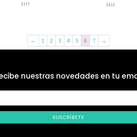
$
377
$
413
←
1
2
3
4
5
6
7
→
ecibe nuestras novedades en tu ema
SUSCRÍBETE