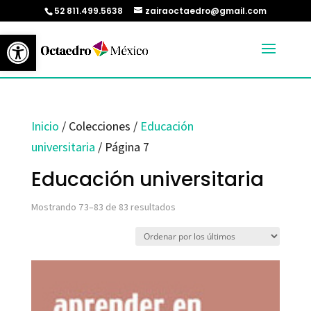
52 811.499.5638
zairaoctaedro@gmail.com
Abrir barra de herramientas
Inicio
/ Colecciones /
Educación
universitaria
/ Página 7
Educación universitaria
Ordenado
Mostrando 73–83 de 83 resultados
por
los
últimos