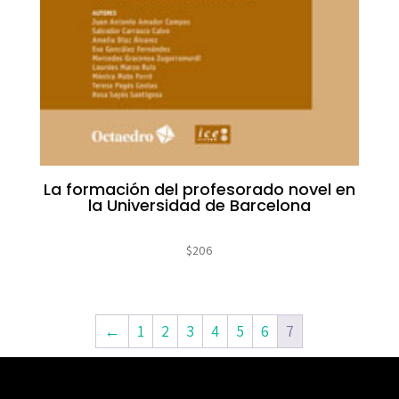
La formación del profesorado novel en
la Universidad de Barcelona
$
206
←
1
2
3
4
5
6
7