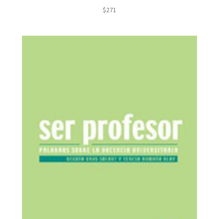
$
271