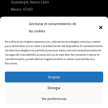
Guadalupe, Nuevo León
México 67193
zairaoctaedro@gmail.com
Gestionar el consentimiento de
las cookies
+52 811.499.5638
Para ofrecer las mejores experiencias, utilizamos tecnologías como las cookies
para almacenar y/o acceder a la información del dispositivo. El consentimiento
de estas tecnologías nos permitirá procesar datos como el comportamiento de
RED DE DISTRIBUCIÓN
navegación o las identificaciones únicas en este sitio. No consentir o retirar el
consentimiento, puede afectar negativamente a ciertas características y
funciones.
Distribuidores en México y Octaedro internacional
Aceptar
Denegar
© Editorial Octaedro, 2026
Ver preferencias