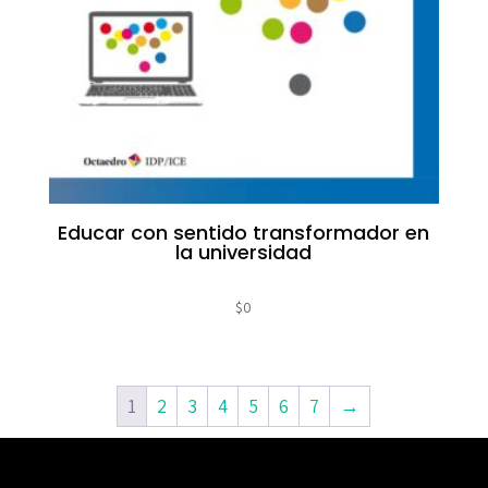
Educar con sentido transformador en
la universidad
$
0
1
2
3
4
5
6
7
→