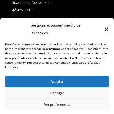
Guadalupe, Nuevo León
México 67193
zairaoctaedro@gmail.com
Gestionar el consentimiento de
las cookies
+52 811.499.5638
Para ofrecer las mejores experiencias, utilizamos tecnologías como las cookies
para almacenar y/o acceder a la información del dispositivo. El consentimiento
de estas tecnologías nos permitirá procesar datos como el comportamiento de
RED DE DISTRIBUCIÓN
navegación o las identificaciones únicas en este sitio. No consentir o retirar el
consentimiento, puede afectar negativamente a ciertas características y
funciones.
Distribuidores en México y Octaedro internacional
Aceptar
Denegar
© Editorial Octaedro, 2026
Ver preferencias