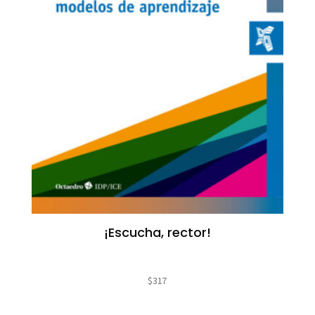
¡Escucha, rector!
$
317