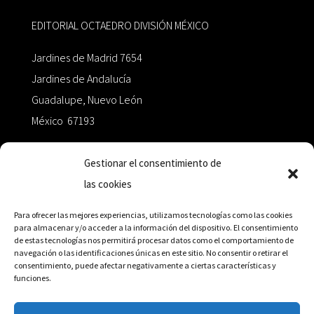
EDITORIAL OCTAEDRO DIVISIÓN MÉXICO
Jardines de Madrid 7654
Jardines de Andalucía
Guadalupe, Nuevo León
México 67193
zairaoctaedro@gmail.com
Gestionar el consentimiento de
las cookies
+52 811.499.5638
Para ofrecer las mejores experiencias, utilizamos tecnologías como las cookies
para almacenar y/o acceder a la información del dispositivo. El consentimiento
de estas tecnologías nos permitirá procesar datos como el comportamiento de
RED DE DISTRIBUCIÓN
navegación o las identificaciones únicas en este sitio. No consentir o retirar el
consentimiento, puede afectar negativamente a ciertas características y
funciones.
Distribuidores en México y Octaedro internacional