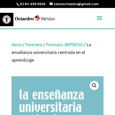
52 811.499.5638
zairaoctaedro@gmail.com
Abrir barra de herramientas
Inicio
/
Formato
/
Formato-IMPRESO
/ La
enseñanza universitaria centrada en el
aprendizaje