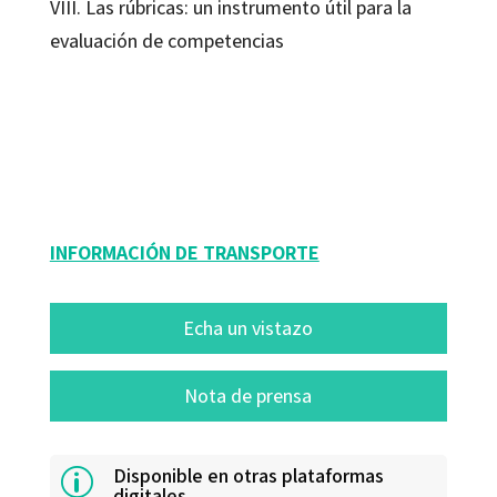
VIII. Las rúbricas: un instrumento útil para la
evaluación de competencias
Ángeles Blanco; Juan Carlos Torre; Leonor Prieto Navarro; Pedro Morales
9788480639248
10171-0
INFORMACIÓN DE TRANSPORTE
Echa un vistazo
Nota de prensa
Disponible en otras plataformas
p
digitales