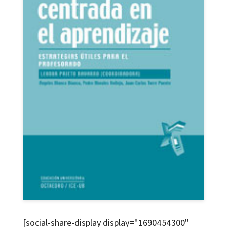
[social-share-display display="1690454300"