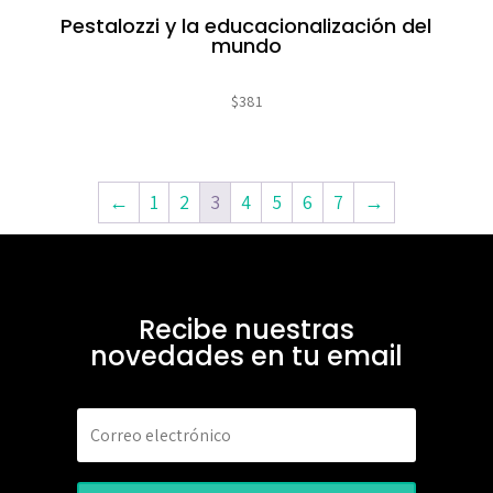
Pestalozzi y la educacionalización del
mundo
$
381
←
1
2
3
4
5
6
7
→
Recibe nuestras
novedades en tu email