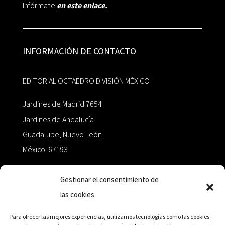
Infórmate
en este enlace.
INFORMACIÓN DE CONTACTO
EDITORIAL OCTAEDRO DIVISIÓN MÉXICO
Jardines de Madrid 7654
Jardines de Andalucía
Guadalupe, Nuevo León
México 67193
zairaoctaedro@gmail.com
Gestionar el consentimiento de
las cookies
+52 811.499.5638
Para ofrecer las mejores experiencias, utilizamos tecnologías como las cookies