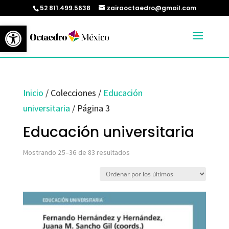
52 811.499.5638
zairaoctaedro@gmail.com
Abrir barra de herramientas
Inicio
/ Colecciones /
Educación
universitaria
/ Página 3
Educación universitaria
Ordenado
Mostrando 25–36 de 83 resultados
por
los
últimos