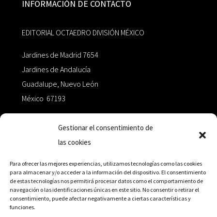
INFORMACIÓN DE CONTACTO
EDITORIAL OCTAEDRO DIVISIÓN MÉXICO
Jardines de Madrid 7654
Jardines de Andalucía
Guadalupe, Nuevo León
México 67193
zairaoctaedro@gmail.com
Gestionar el consentimiento de
las cookies
+52 811.499.5638
Para ofrecer las mejores experiencias, utilizamos tecnologías como las cookies
para almacenar y/o acceder a la información del dispositivo. El consentimiento
de estas tecnologías nos permitirá procesar datos como el comportamiento de
RED DE DISTRIBUCIÓN
navegación o las identificaciones únicas en este sitio. No consentir o retirar el
consentimiento, puede afectar negativamente a ciertas características y
funciones.
Distribuidores en México y Octaedro internacional