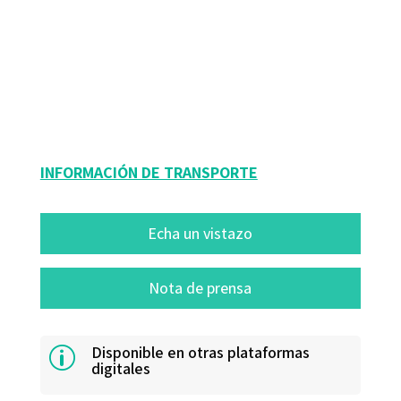
Eloy López-Meneses; Esteban Vázquez Cano; José Luis Sarasola Sánchez-
Serrano
9788499215389
71002-1
INFORMACIÓN DE TRANSPORTE
Echa un vistazo
Nota de prensa
Disponible en otras plataformas
p
digitales