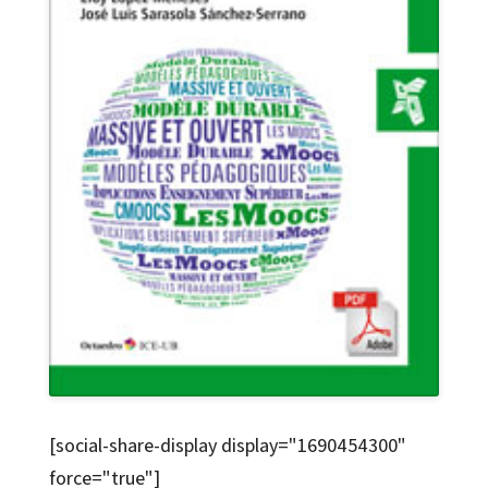
[social-share-display display="1690454300"
force="true"]