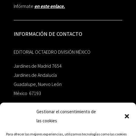
Infórmate
en este enlace.
INFORMACIÓN DE CONTACTO
EDITORIAL OCTAEDRO DIVISIÓN MÉXICO
Jardines de Madrid 7654
Jardines de Andalucía
Guadalupe, Nuevo León
México 67193
zairaoctaedro@gmail.com
Gestionar el consentimiento de
las cookies
+52 811.499.5638
Para ofrecer las mejores experiencias, utilizamos tecnologías como las cookies