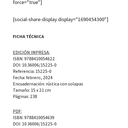
force="true"]
[social-share-display display="1690454300"]
FICHA TÉCNICA
EDICIÓN IMPRESA:
ISBN: 9788410054622
DOI: 10.36006/15225-0
Referencia: 15225-0
Fecha: febrero, 2024
Encuadernación: rústica con solapas
Tamaño: 15 x 21 cm
Páginas: 238
PDF:
ISBN: 9788410054639
DOI: 10.36006/15225-0