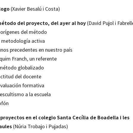
logo
(Xavier Besalú i Costa)
método del proyecto, del ayer al hoy
(David Pujol i Fabrell
 orígenes del método
 metodología activa
unos precedentes en nuestro país
quim Franch, un referente
método globalizado
actitud del docente
evaluación formativa
escultismo a la escuela
ofón
 proyectos en el colegio Santa Cecília de Boadella i les
aules
(Núria Trobajo i Pujadas)