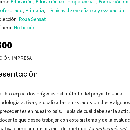
ema:
Educación
,
Educación en competencias
,
Formación del
rofesorado
,
Primaria
,
Técnicas de enseñanza y evaluación
olección:
Rosa Sensat
énero:
No ficción
500
CIÓN IMPRESA
esentación
e libro explica los orígenes del método del proyecto –una
odología activa y globalizada– en Estados Unidos y alguno
precedentes en nuestro país. Habla de cuál debe ser la actit
 docente que desee trabajar con este sistema y de la evaluac
mativa como uno de los ejes del método.
La pedagogía del