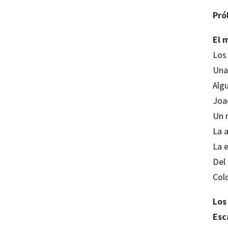
Pró
El 
Los
Una
Alg
Joa
Un 
La 
La 
Del 
Col
Los
Esc