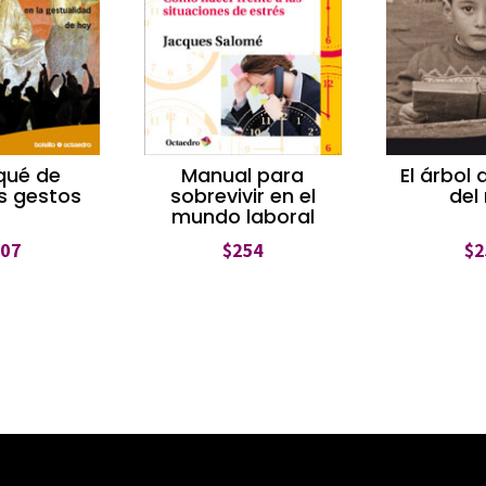
rqué de
Manual para
El árbol 
s gestos
sobrevivir en el
del
mundo laboral
207
$
254
$
2