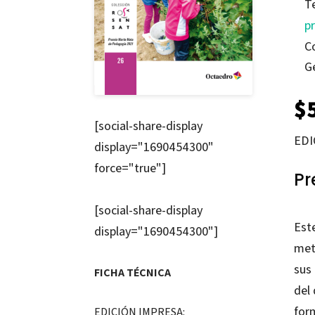
T
p
C
G
$
[social-share-display
EDI
display="1690454300"
force="true"]
Pr
[social-share-display
Est
display="1690454300"]
met
sus 
FICHA TÉCNICA
del
for
EDICIÓN IMPRESA: