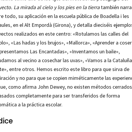
ecto. La mirada al cielo y los pies en la tierra
también narra
e todo, su aplicación en la escuela pública de Boadella i les
ules, en el Alt Empordà (Girona), y detalla dieciséis ejemplo
yectos realizados en este centro: «Rotulamos las calles del
lo», «Las hadas y los brujos», «Mallorca», «Aprender a coser
presentamos Las Encantadas», «Inventamos un baile»,
udamos al vecino a cosechar las uvas», «Vamos a la Cataluña
e», entre otros. Hemos escrito este libro para que sirva de
piración y no para que se copien miméticamente las experienc
que, como afirma John Dewey, no existen métodos cerrados
asados completamente para ser transferidos de forma
mática a la práctica escolar.
dice