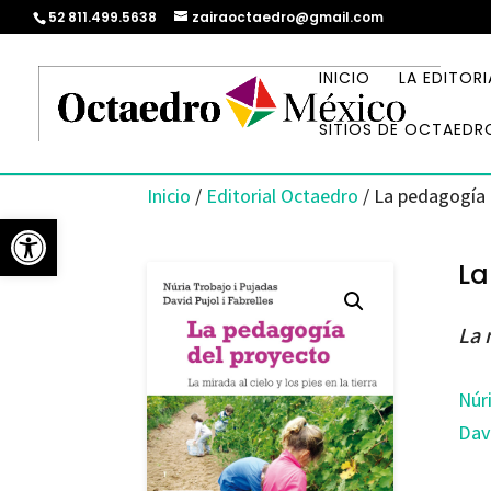
52 811.499.5638
zairaoctaedro@gmail.com
INICIO
LA EDITORI
SITIOS DE OCTAEDR
Inicio
/
Editorial Octaedro
/ La pedagogía 
Abrir barra de herramientas
La
La 
Núr
Davi