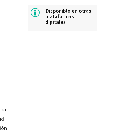
Disponible en otras
p
plataformas
digitales
s de
ud
ión