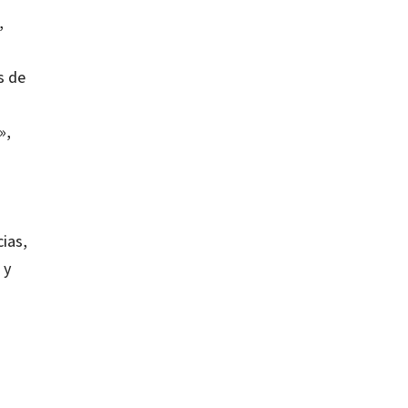
,
s de
»,
ias,
 y