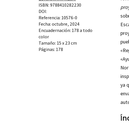
ISBN: 9788410282230
proy
DOI:
sobr
Referencia: 10576-0
Esca
Fecha: octubre, 2024
Encuadernación: 178 a todo
pro
color
pueb
Tamaño: 15 x 23 cm
Páginas: 178
«Re
«Ay
Nort
ins
ya 
env
auto
Ín