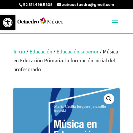
52 811.499.5638
zairaoctaedro@gmail.com
Abrir barra de herramientas
Inicio
/
Educación
/
Educación superior
/ Música
en Educación Primaria: la formación inicial del
profesorado