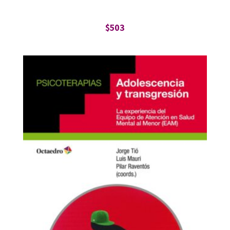
$
503