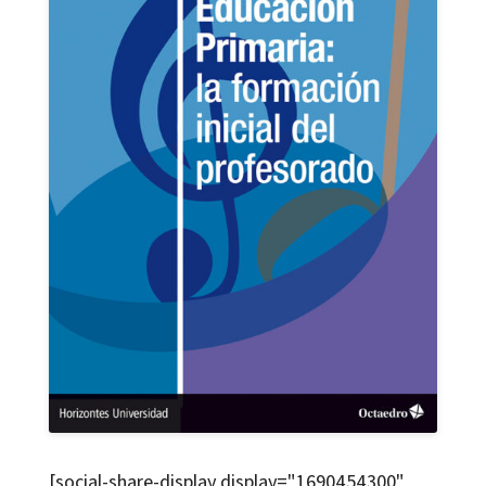
[social-share-display display="1690454300"