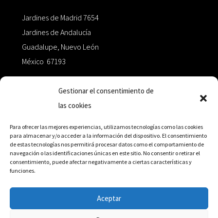
Jardines de Madrid 7654
Jardines de Andalucía
Guadalupe, Nuevo León
México 67193
zairaoctaedro@gmail.com
Gestionar el consentimiento de
las cookies
+52 811.499.5638
Para ofrecer las mejores experiencias, utilizamos tecnologías como las cookies
para almacenar y/o acceder a la información del dispositivo. El consentimiento
de estas tecnologías nos permitirá procesar datos como el comportamiento de
RED DE DISTRIBUCIÓN
navegación o las identificaciones únicas en este sitio. No consentir o retirar el
consentimiento, puede afectar negativamente a ciertas características y
funciones.
Distribuidores en México y Octaedro internacional
Aceptar