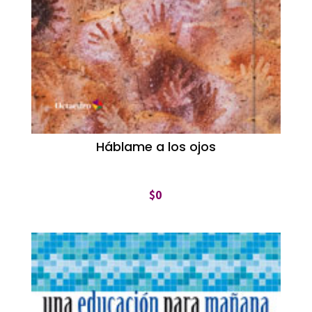
Háblame a los ojos
$
0