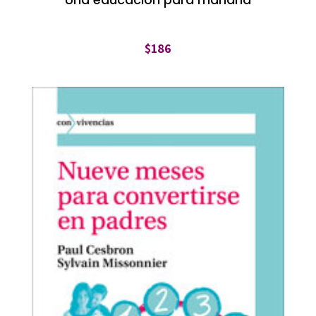
$
186