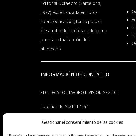
Editorial Octaedro (Barcelona,
O
1992) especializada en libros
Ed
sobre educación, tanto para el
Pr
desarrollo del profesorado como
Ps
para la actualización del
O
alumnado.
INFORMACIÓN DE CONTACTO
EDITORIAL OCTAEDRO DIVISIÓN MÉXICO
Jardines de Madrid 7654
Jardines de Andalucía
Gestionar el consentimiento de las cookies
Guadalupe, Nuevo León
México 67193
Para ofrecer las mejores experiencias, utilizamos tecnologías como las cookies p