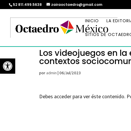
52 811.499.5638
zairaoctaedro@gmail.com
INICIO
LA EDITORI
SITIOS DE OCTAEDR
Los videojuegos en la 
Abrir barra de herramientas
contextos sociocomuni
por
admin
|
06/Jul/2023
Debes acceder para ver éste contenido. P