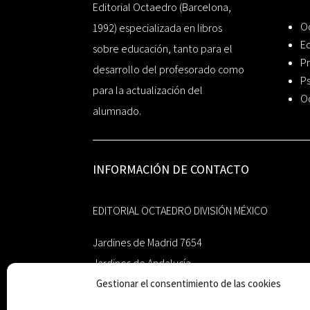
Editorial Octaedro (Barcelona,
O
1992) especializada en libros
Ed
sobre educación, tanto para el
Pr
desarrollo del profesorado como
Ps
para la actualización del
O
alumnado.
INFORMACIÓN DE CONTACTO
EDITORIAL OCTAEDRO DIVISIÓN MÉXICO
Jardines de Madrid 7654
Jardines de Andalucía
Guadalupe, Nuevo León
Gestionar el consentimiento de las cookies
México 67193