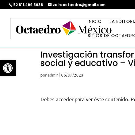
52 811.499.5638
zairaoctaedro@gmail.com
INICIO
LA EDITORI
SITIOS DE OCTAEDR
Investigación transfor
Abrir barra de herramientas
social y educativo – V
por
admin
|
06/Jul/2023
Debes acceder para ver éste contenido. P