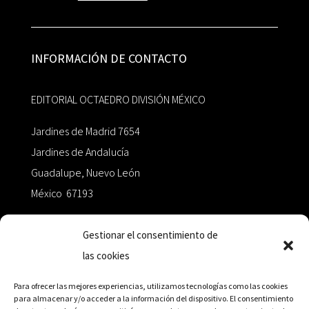
INFORMACIÓN DE CONTACTO
EDITORIAL OCTAEDRO DIVISIÓN MÉXICO
Jardines de Madrid 7654
Jardines de Andalucía
Guadalupe, Nuevo León
México 67193
zairaoctaedro@gmail.com
Gestionar el consentimiento de
las cookies
+52 811.499.5638
Para ofrecer las mejores experiencias, utilizamos tecnologías como las cookies
para almacenar y/o acceder a la información del dispositivo. El consentimiento