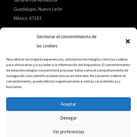
Guadalupe, Nuevo León
México 67193
zairaoctaedro@gmail.com
Gestionar el consentimiento de
las cookies
+52 811.499.5638
Para ofrecer las mejores experiencias, utilizamos tecnologías como las cookies
para almacenar y/o acceder a la información del dispositivo. El consentimiento
de estas tecnologías nos permitirá procesar datos como el comportamiento de
RED DE DISTRIBUCIÓN
navegación o las identificaciones únicas en este sitio. No consentir o retirar el
consentimiento, puede afectar negativamente a ciertas características y
funciones.
Distribuidores en México y Octaedro internacional
Aceptar
Denegar
© Editorial Octaedro, 2026
Ver preferencias