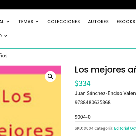
AL
TEMAS
COLECCIONES
AUTORES
EBOOKS
O
años
Los mejores a
$
334
Juan Sánchez-Enciso Valer
9788480635868
9004-0
SKU:
9004
Categoría:
Editorial O