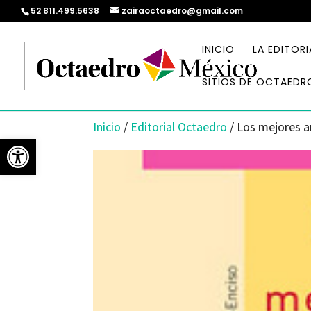
52 811.499.5638
zairaoctaedro@gmail.com
INICIO
LA EDITORI
SITIOS DE OCTAEDR
Inicio
/
Editorial Octaedro
/ Los mejores 
Abrir barra de herramientas