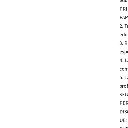
edu
PRI
PAP
2. T
edu
3. R
esp
4. 
com
5. 
pro
SEG
PER
DIS
UE: