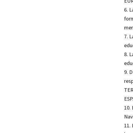
EU
6. L
for
mer
7. L
edu
8. L
educ
9. 
res
TER
ESP
10. 
Nav
11. 