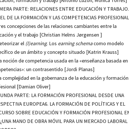
cación, formación y trabajo [Antonio Luzón; Mónica Torres]
MERA PARTE: RELACIONES ENTRE EDUCACIÓN Y TRABAJO.
EL DE LA FORMACIÓN Y LAS COMPETENCIAS PROFESIONA
res concepciones de las relaciones cambiantes entre la
cación y el trabajo [Christian Helms Jørgensen ]
eteorizar el
(l)earning
. Los
earning schema
como modelo
ecífico de un ámbito y concepto situado [Katrin Krauss]
La noción de competencia usada en la «enseñanza basada en
petencias»: un contrasentido [Jordi Planas]
La complejidad en la gobernanza de la educación y formación
fesional [Damian Oliver]
UNDA PARTE: LA FORMACIÓN PROFESIONAL DESDE UNA
SPECTIVA EUROPEA6. LA FORMACIÓN DE POLÍTICAS Y EL
CURSO SOBRE EDUCACIÓN Y FORMACIÓN PROFESIONAL EN
 ¿UNA MANO DE OBRA MÓVIL PARA UN MERCADO LABORAL