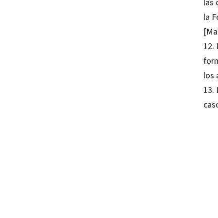
las 
la 
[Ma
12. 
form
los
13.
caso
Antoni
97884
97884
10187-
10187-