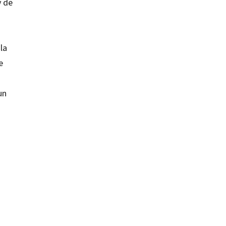
y de
la
e
un