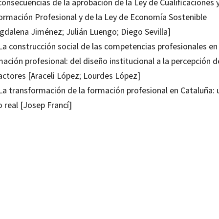
consecuencias de la aprobación de la Ley de Cualificaciones 
Formación Profesional y de la Ley de Economía Sostenible
gdalena Jiménez; Julián Luengo; Diego Sevilla]
La construcción social de las competencias profesionales en 
ación profesional: del diseño institucional a la percepción d
 actores [Araceli López; Lourdes López]
 La transformación de la formación profesional en Cataluña: 
 real [Josep Francí]
o Luzón Trujillo; Mónica Torres Sánchez
99213804
99216171
0
1