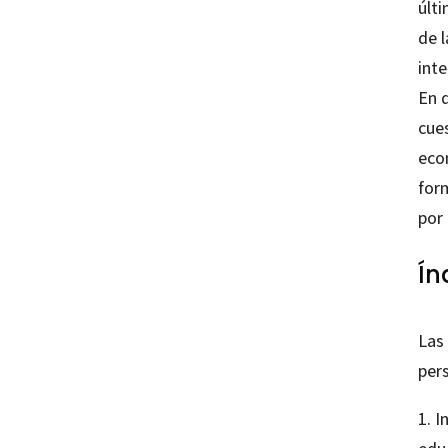
últi
de 
inte
En 
cues
eco
for
por
Ín
Las
per
1. I