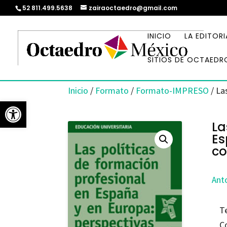
52 811.499.5638
zairaoctaedro@gmail.com
INICIO
LA EDITORI
SITIOS DE OCTAEDR
Inicio
/
Formato
/
Formato-IMPRESO
/ La
Abrir barra de herramientas
La
Es
c
Anto
T
C