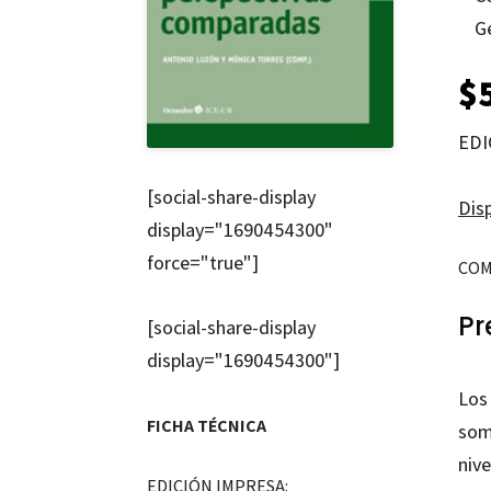
G
$
EDI
[social-share-display
Disp
display="1690454300"
force="true"]
COM
Pr
[social-share-display
display="1690454300"]
Los
FICHA TÉCNICA
som
nive
EDICIÓN IMPRESA: