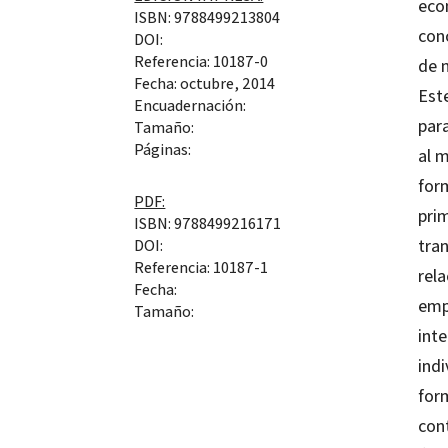
eco
ISBN: 9788499213804
conc
DOI:
Referencia: 10187-0
de 
Fecha: octubre, 2014
Este
Encuadernación:
para
Tamaño:
Páginas:
al 
for
PDF:
pri
ISBN: 9788499216171
tra
DOI:
Referencia: 10187-1
rel
Fecha:
emp
Tamaño:
inte
indi
for
cont