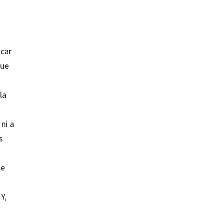
ucar
que
la
ni a
s
ue
Y,