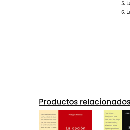
5. 
6. L
José M
97884
97884
7021-0
07021-
Productos relacionado