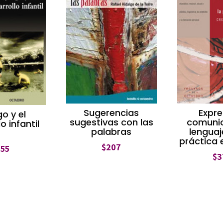
Sugerencias
Expre
go y el
sugestivas con las
comunic
o infantil
palabras
lenguaj
práctica 
$
207
355
$
3