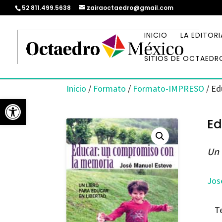
52 811.499.5638
zairaoctaedro@gmail.com
INICIO
LA EDITORI
SITIOS DE OCTAEDR
Inicio
/
Formato
/
Formato-IMPRESO
/ Ed
Abrir barra de herramientas
Ed
Un 
Jos
T