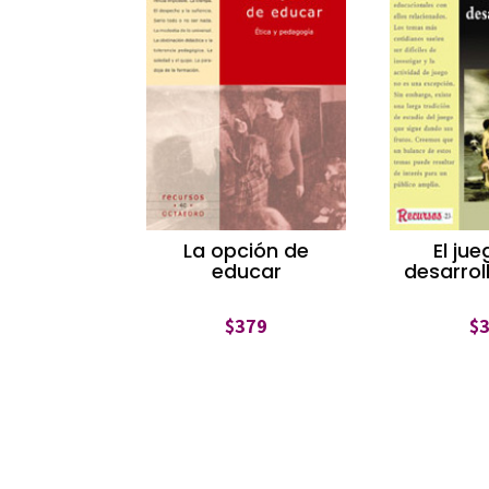
La opción de
El jue
educar
desarroll
$
379
$