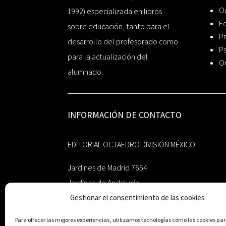
O
1992) especializada en libros
Ed
sobre educación, tanto para el
Pr
desarrollo del profesorado como
Ps
para la actualización del
O
alumnado.
INFORMACIÓN DE CONTACTO
EDITORIAL OCTAEDRO DIVISIÓN MÉXICO
Jardines de Madrid 7654
Jardines de Andalucía
Gestionar el consentimiento de las cookies
Guadalupe, Nuevo León
México 67193
Para ofrecer las mejores experiencias, utilizamos tecnologías como las cookies p