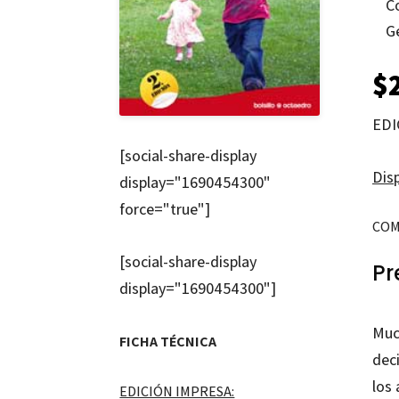
C
G
$
EDI
[social-share-display
Disp
display="1690454300"
force="true"]
COM
[social-share-display
Pr
display="1690454300"]
Muc
FICHA TÉCNICA
deci
los
EDICIÓN IMPRESA: