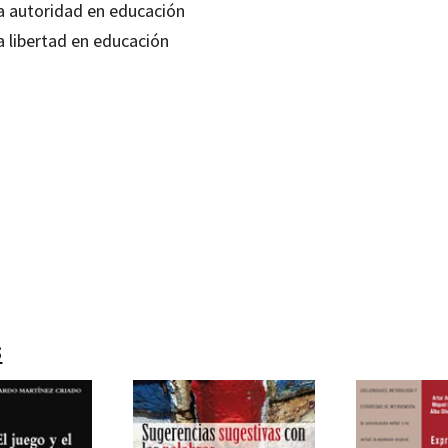
La autoridad en educación
a libertad en educación
anuel Esteve
99211183
18348624
1
s