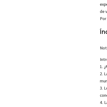
exp
de v
Por
Ín
Not
Int
1. 
2. L
mu
3. 
con
4. L