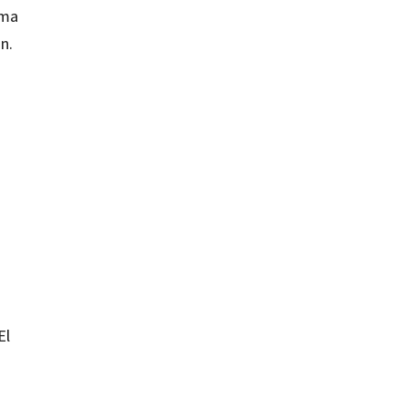
rma
n.
El