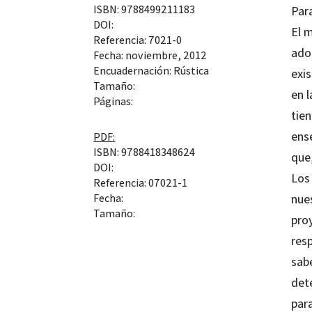
ISBN: 9788499211183
Para
DOI:
El m
Referencia: 7021-0
ado
Fecha: noviembre, 2012
Encuadernación: Rústica
exis
Tamaño:
en 
Páginas:
tie
ense
PDF:
ISBN: 9788418348624
que,
DOI:
Los
Referencia: 07021-1
nue
Fecha:
Tamaño:
pro
resp
sab
det
par