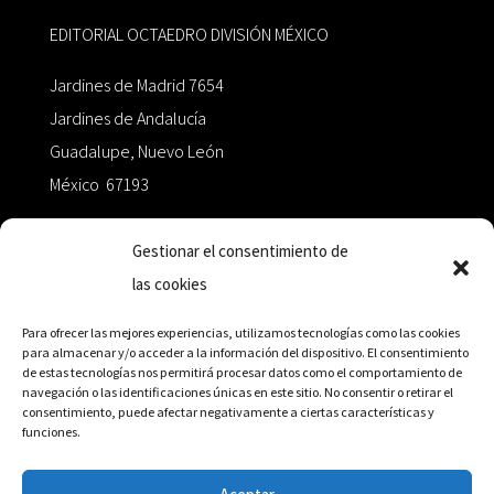
EDITORIAL OCTAEDRO DIVISIÓN MÉXICO
Jardines de Madrid 7654
Jardines de Andalucía
Guadalupe, Nuevo León
México 67193
zairaoctaedro@gmail.com
Gestionar el consentimiento de
las cookies
+52 811.499.5638
Para ofrecer las mejores experiencias, utilizamos tecnologías como las cookies
para almacenar y/o acceder a la información del dispositivo. El consentimiento
de estas tecnologías nos permitirá procesar datos como el comportamiento de
RED DE DISTRIBUCIÓN
navegación o las identificaciones únicas en este sitio. No consentir o retirar el
consentimiento, puede afectar negativamente a ciertas características y
funciones.
Distribuidores en México y Octaedro internacional