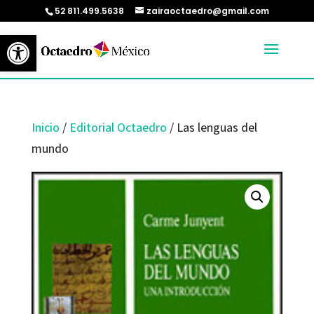
52 811.499.5638
zairaoctaedro@gmail.com
Abrir barra de herramientas
Inicio
/
Editorial Octaedro
/ Las lenguas del
mundo